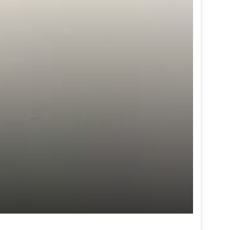
Kesehatan di Tengah Efisiensi
Anggaran
Tingkatkan Minat Baca, DPRD
Samarinda Dorong Pemkot
Optimalkan iSamarinda
Wisata Kota Tepian Sulit
Berinovasi, DPRD Samarinda
Tekankan Penguatan Anggaran
Pariwisata
DPRD Samarinda Soroti Kenaikan
Kontribusi Varia Niaga Terhadap
PAD, Dari Ratusan Juta ke
Miliaran
Kontingen Samarinda Menuju