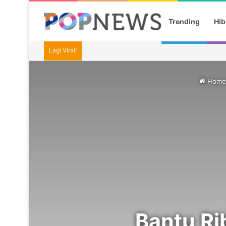
Trending
Hib
Lagi Viral!
Home
Bantu Ri