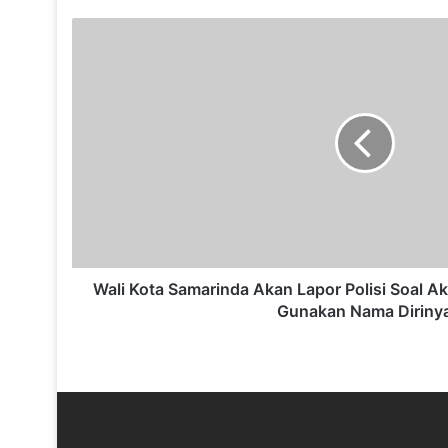
W
a
l
i
K
o
t
a
S
a
m
a
r
Wali Kota Samarinda Akan Lapor Polisi Soal 
i
Gunakan Nama Diriny
n
d
a
A
k
a