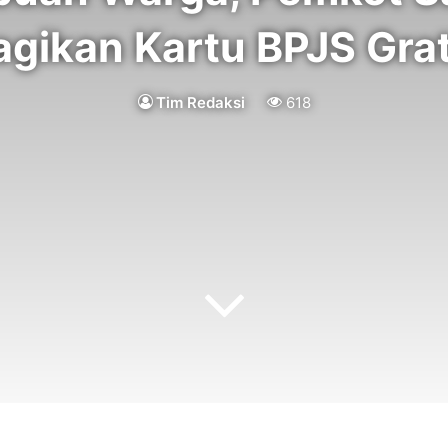
agikan Kartu BPJS Grat
Tim Redaksi
618