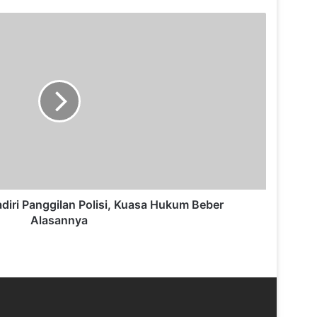
Porprov Tunggu Kepastian, DPRD
Dorong Pembahasan Anggaran
diri Panggilan Polisi, Kuasa Hukum Beber
Alasannya