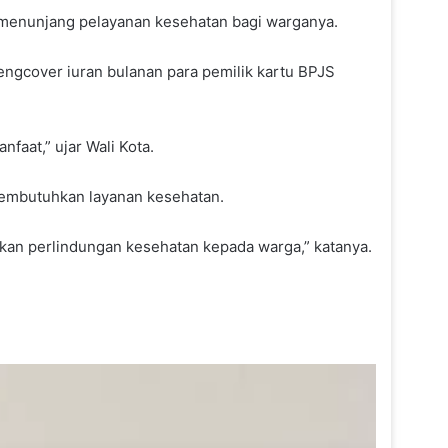
k menunjang pelayanan kesehatan bagi warganya.
engcover iuran bulanan para pemilik kartu BPJS
faat,” ujar Wali Kota.
 membutuhkan layanan kesehatan.
kan perlindungan kesehatan kepada warga,” katanya.
Deni Hakim Anwar Usul Relokasi
Pedagang Polder Air Hitam ke
Taman Bebaya
Ismail Latisi Minta Pemkot
Samarinda Tak Kurangi Layanan