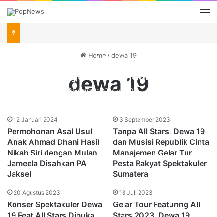
M
Home
/
dewa 19
Ahmad Dhani Ingin Nikahkan
3 Putranya Bersamaan,
dewa 19
Singgung Spek Pacar Anak-
Tim Redaksi
5 Agustus 2024
623
Anaknya
12 Januari 2024
3 September 2023
Permohonan Asal Usul
Tanpa All Stars, Dewa 19
Anak Ahmad Dhani Hasil
dan Musisi Republik Cinta
Nikah Siri dengan Mulan
Manajemen Gelar Tur
Jameela Disahkan PA
Pesta Rakyat Spektakuler
Jaksel
Sumatera
20 Agustus 2023
18 Juli 2023
Konser Spektakuler Dewa
Gelar Tour Featuring All
19 Feat All Stars Dibuka
Stars 2023, Dewa 19