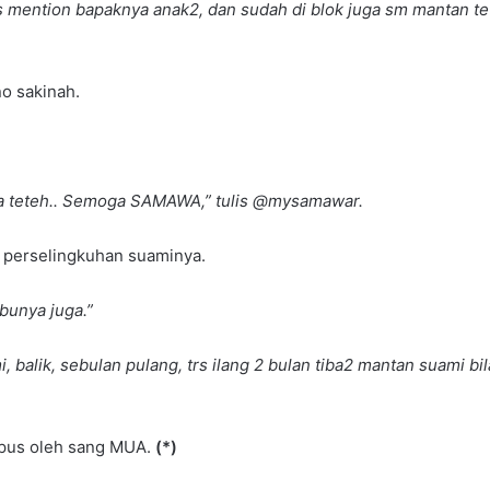
 bs mention bapaknya anak2, dan sudah di blok juga sm mantan t
no sakinah.
o ya teteh.. Semoga SAMAWA,” tulis @mysamawar.
i perselingkuhan suaminya.
bunya juga.”
, balik, sebulan pulang, trs ilang 2 bulan tiba2 mantan suami bil
apus oleh sang MUA.
(*)