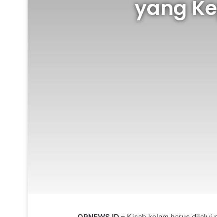
yang Ke
OPNEWS.ID –
Kisah kelam harus dilalui 