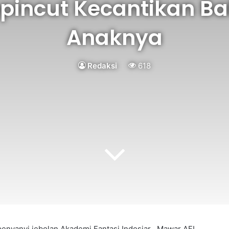
pincut Kecantikan Bab
Anaknya
Redaksi
618
penyanyi jebolan Akademi Fantasi Indosiar , Mawar AFI.