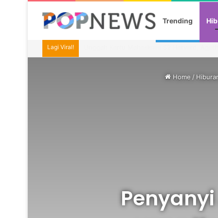
Trending
Hib
Lagi Viral!
Imel Putri Ungkap Momen Haru Bareng Zaski
Home
/
Hibura
Penyanyi 