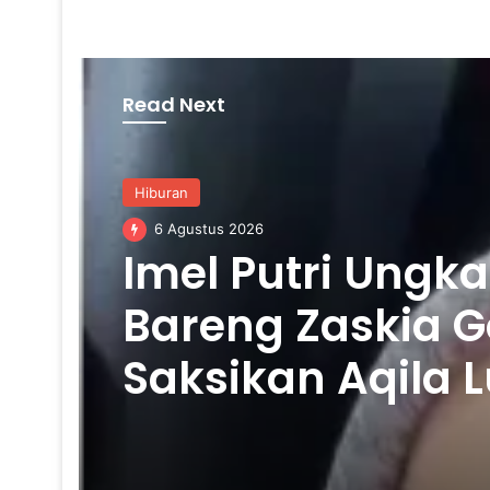
Read Next
Hiburan
6 Agustus 2026
Imel Putri Ung
Bareng Zaskia G
Saksikan Aqila 