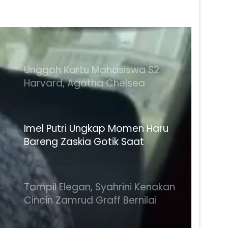
Belum Tertarik Perankan Sosok
Ibu, Indah Permatasari Pilih
Karakter Perempuan Muda
Unggah Kartu Mahasiswa S2
Harvard, Agatha Chelsea
Bagikan Momen Bersejarah
Imel Putri Ungkap Momen Haru
Bareng Zaskia Gotik Saat
Saksikan Aqila Lulus SMP
Tampil Elegan, Syahrini Kenakan
Cincin Zamrud Graff Bernilai
Rp116,1 Miliar