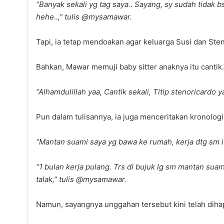
“Banyak sekali yg tag saya.. Sayang, sy sudah tidak
hehe..,” tulis @mysamawar.
Tapi, ia tetap mendoakan agar keluarga Susi dan Ste
Bahkan, Mawar memuji baby sitter anaknya itu cantik.
“Alhamdulillah yaa, Cantik sekali, Titip stenoricard
Pun dalam tulisannya, ia juga menceritakan kronolog
“Mantan suami saya yg bawa ke rumah, kerja dtg sm i
“1 bulan kerja pulang. Trs di bujuk lg sm mantan suami
talak,” tulis @mysamawar.
Namun, sayangnya unggahan tersebut kini telah dih