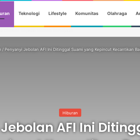
uran
Teknologi
Lifestyle
Komunitas
Olahraga
Ad
a Gotik Saat Saksikan Aqila Lulus SMP
n
/
Penyanyi Jebolan AFI Ini Ditinggal Suami yang Kepincut Kecantikan B
Hiburan
Jebolan AFI Ini Ditin