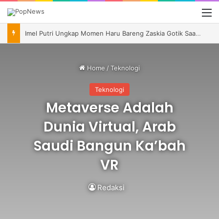
M
Imel Putri Ungkap Momen Haru Bareng Zaskia Gotik Saat Saksikan Aqila Lulus SMP
Home
/
Teknologi
Teknologi
Metaverse Adalah
Dunia Virtual, Arab
Saudi Bangun Ka’bah
VR
Redaksi