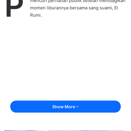
P
mencuri perhatian publik setelah membagikan
momen liburannya bersama sang suami, El
Rumi.
Show More