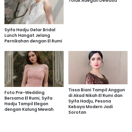
Sementara itu, El tampak menikmati momen tersebut
Tolak Adegan Dewasa
dengan senyum dan tawa lebar.
Ekspresi bahagia yang terpancar dari wajah keduanya
Syifa Hadju Gelar Bridal
menunjukkan bahwa mereka tengah menikmati waktu
Lunch Hangat Jelang
berkualitas bersama jauh dari kesibukan masing-masing.
Pernikahan dengan El Rumi
Momen romantis tersebut langsung menarik perhatian
para penggemar.
Banyak netizen memberikan komentar positif dan
mendoakan agar rumah tangga pasangan tersebut selalu
dipenuhi kebahagiaan.
Tissa Biani Tampil Anggun
Foto Pre-Wedding
di Akad Nikah El Rumi dan
Bersama El Rumi, Syifa
Syifa Hadju, Pesona
Tidak sedikit pula yang memuji kecocokan keduanya saat
Hadju Tampil Elegan
Kebaya Modern Jadi
dengan Kalung Mewah
menikmati liburan di salah satu lokasi wisata paling ikonik
Sorotan
di Eropa.