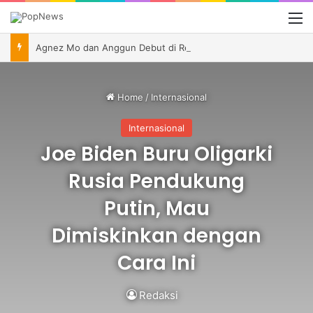
M
Agnez Mo dan Anggun Debut di Reacher Season 4, Perankan Ibu dan Anak Asal Indonesia
Home
/
Internasional
Internasional
Joe Biden Buru Oligarki
Rusia Pendukung
Putin, Mau
Dimiskinkan dengan
Cara Ini
Redaksi