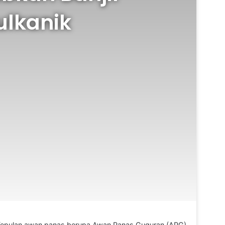
ulkanik
 Kepulan awan panas berupa Awan Panas Guguran (APG)