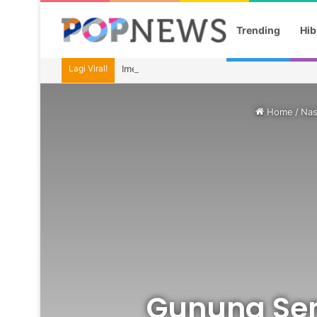
Trending
Hib
Lagi Viral!
Imel Putri Ungkap Momen Haru Bareng Zaski
Home
/
Nas
Gunung Sem