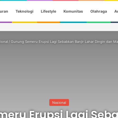
uran
Teknologi
Lifestyle
Komunitas
Olahraga
Ad
a Gotik Saat Saksikan Aqila Lulus SMP
ional
/
Gunung Semeru Erupsi Lagi Sebabkan Banjir Lahar Dingin dan Mat
Nasional
eru Erupsi Lagi Seba