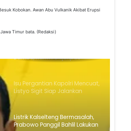
12,41 Persen
esuk Kobokan. Awan Abu Vulkanik Akibat Erupsi
Targetkan Mesin Partai Siap
Hadapi Pemilu 2029, Jokowi
Sebut DPW PSI Sudah Terbentuk
Jawa Timur bata. (Redaksi)
100 Persen
Usai Razia Rutan Pondok
Bambu, Kanwil Ditjenpas
Klarifikasi Unggahan Nikita
Mirzani
Isu Pergantian Kapolri Mencuat,
Listyo Sigit Siap Jalankan
Keputusan Presiden
Listrik Kalselteng Bermasalah,
Prabowo Panggil Bahlil Lakukan