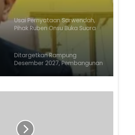
Percepatan Penanganan
Usai Pernyataan Sarwendah,
Pihak Ruben Onsu Buka Suara
Soal Isu Selingkuh
Ditargetkan Rampung
Desember 2027, Pembangunan
Gedung MK dan KY di IKN Capai
12,41 Persen
Targetkan Mesin Partai Siap
Hadapi Pemilu 2029, Jokowi
Sebut DPW PSI Sudah Terbentuk
100 Persen
Usai Razia Rutan Pondok
Bambu, Kanwil Ditjenpas