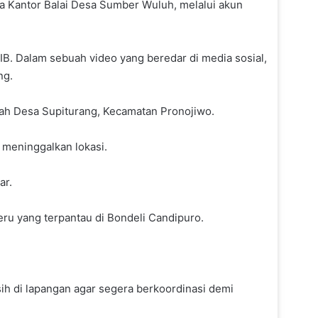
na Kantor Balai Desa Sumber Wuluh, melalui akun
IB. Dalam sebuah video yang beredar di media sosial,
ng.
Listrik Kalselteng Bermasalah,
ah Desa Supiturang, Kecamatan Pronojiwo.
Prabowo Panggil Bahlil Lakukan
Percepatan Penanganan
 meninggalkan lokasi.
ar.
Usai Pernyataan Sarwendah,
Pihak Ruben Onsu Buka Suara
ru yang terpantau di Bondeli Candipuro.
Soal Isu Selingkuh
Ditargetkan Rampung
h di lapangan agar segera berkoordinasi demi
Desember 2027, Pembangunan
Gedung MK dan KY di IKN Capai