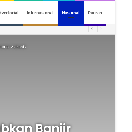
vertorial
Internasional
Nasional
Daerah
erial Vulkanik
bkan Banjir