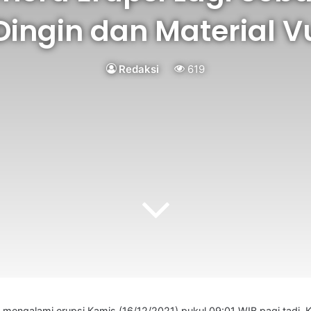
Dingin dan Material V
Redaksi
619
mengalami erupsi Kamis (16/12/2021) pukul 09:01 WIB pagi tadi.