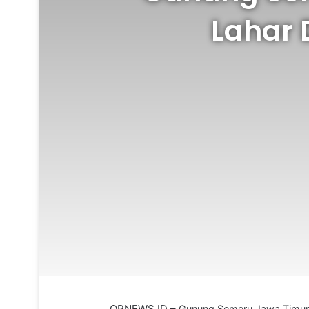
Lahar 
OPNEWS.ID –
Gunung Semeru Jawa Timur 