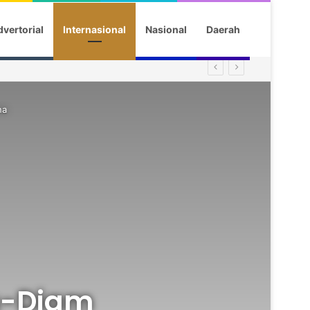
vertorial
Internasional
Nasional
Daerah
na
m-Diam