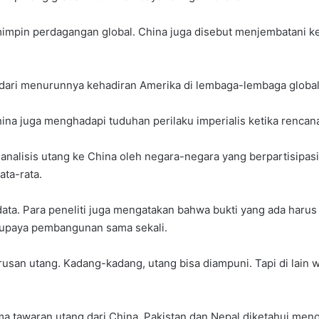
pemimpin perdagangan global. China juga disebut menjembatani
a dari menurunnya kehadiran Amerika di lembaga-lembaga global
China juga menghadapi tuduhan perilaku imperialis ketika rencan
alisis utang ke China oleh negara-negara yang berpartisipasi 
ata-rata.
 data. Para peneliti juga mengatakan bahwa bukti yang ada haru
 upaya pembangunan sama sekali.
urusan utang. Kadang-kadang, utang bisa diampuni. Tapi di lain
tawaran utang dari China. Pakistan dan Nepal diketahui menola