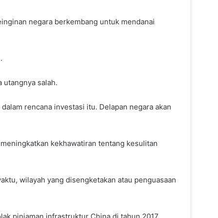
 keinginan negara berkembang untuk mendanai
Percakapan Telepon Memanas,
.
Trump Tegur Keras Netanyahu
a utangnya salah.
dalam rencana investasi itu. Delapan negara akan
Gowes Bareng 32 Ribu Warga
New York, Wali Kota Zohran
Mamdani Tuntaskan Rute
s meningkatkan kekhawatiran tentang kesulitan
hingga 40 Mil
Insiden Pendaratan di Newark,
Pesawat United Airlines
 waktu, wilayah yang disengketakan atau penguasaan
Senggol Truk dan Tiang Lampu
k pinjaman infrastruktur China di tahun 2017.