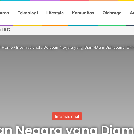
uran
Teknologi
Lifestyle
Komunitas
Olahraga
Ad
 Festival Kanada, Andi Harun Dukung Promosi Daerah
Home
/
Internasional
/
Delapan Negara yang Diam-Diam Diekspansi Chi
Internasional
an Negara yang Dia