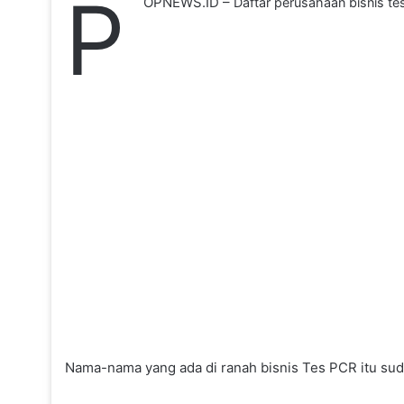
P
OPNEWS.ID –
Daftar perusahaan bisnis te
Nama-nama yang ada di ranah bisnis Tes PCR itu sud