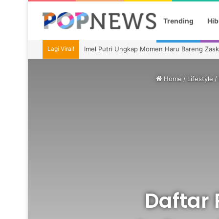
Trending
Hib
Lagi Viral!
Imel Putri Ungkap Momen Haru Bareng Zaski
Home
/
Lifestyle
/
Daftar 