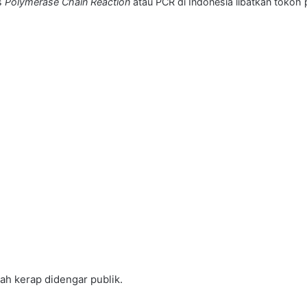
s
Polymerase Chain Reaction
atau PCR di Indonesia libatkan tokoh 
ah kerap didengar publik.