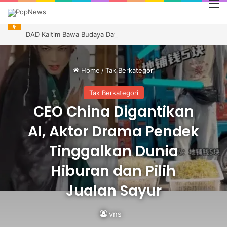
M
DAD Kaltim Bawa Budaya Dayak ke Indonesia Festival Kanada, Andi Harun Dukung Promosi Daerah
Home
/
Tak Berkategori
Tak Berkategori
CEO China Digantikan
AI, Aktor Drama Pendek
Tinggalkan Dunia
Hiburan dan Pilih
Jualan Sayur
vns