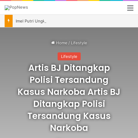
M
Imel Putri Ungkap Momen Haru Bareng Zaskia Gotik Saat Saksikan Aqila Lulus SMP
Home
/
Lifestyle
Lifestyle
Artis BJ Ditangkap
Polisi Tersandung
Kasus Narkoba Artis BJ
Ditangkap Polisi
Tersandung Kasus
Narkoba