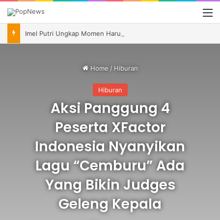
M
Imel Putri Ungkap Momen Haru Bareng Zaskia Gotik Saat Saksikan Aqila Lulus SMP
Home
/
Hiburan
Hiburan
Aksi Panggung 4
Peserta XFactor
Indonesia Nyanyikan
Lagu “Cemburu” Ada
Yang Bikin Judges
Geleng Kepala