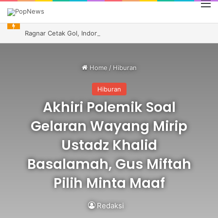
M
Ragnar Cetak Gol, Indonesia Tetap Gagal ke Semifinal Piala AFF 2026
Home
/
Hiburan
Hiburan
Akhiri Polemik Soal
Gelaran Wayang Mirip
Ustadz Khalid
Basalamah, Gus Miftah
Pilih Minta Maaf
Redaksi